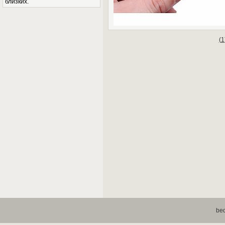
близких.
(
1
be