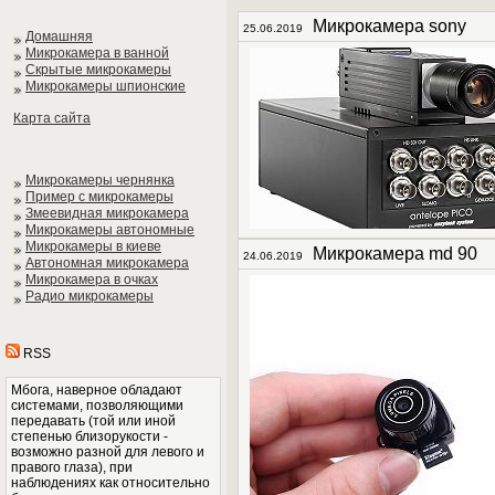
Микрокамера sony
25.06.2019
Домашняя
Микрокамера в ванной
Скрытые микрокамеры
Микрокамеры шпионские
Карта сайта
Микрокамеры чернянка
Пример с микрокамеры
Змеевидная микрокамера
Микрокамеры автономные
Микрокамеры в киеве
Микрокамера md 90
24.06.2019
Автономная микрокамера
Микрокамера в очках
Радио микрокамеры
RSS
Мбога, наверное обладают
системами, позволяющими
передавать (той или иной
степенью близорукости -
возможно разной для левого и
правого глаза), при
наблюдениях как относительно