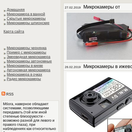
Микрокамеры от
27.02.2019
Домашняя
Микрокамера в ванной
Скрытые микрокамеры
Микрокамеры шпионские
Карта сайта
Микрокамеры чернянка
Пример с микрокамеры
Змеевидная микрокамера
Микрокамеры автономные
Микрокамеры в киеве
Микрокамеры в ижев
26.02.2019
Автономная микрокамера
Микрокамера в очках
Радио микрокамеры
RSS
Мбога, наверное обладают
системами, позволяющими
передавать (той или иной
степенью близорукости -
возможно разной для левого и
правого глаза), при
наблюдениях как относительно